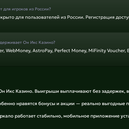
т для игроков из России?
открыто для пользователей из России. Регистрация дос
ддерживает Он Икс Казино?
r, WebMoney, AstroPay, Perfect Money, MiFinity Voucher,
 Он Икс Казино. Выигрыши выплачивают без задержек,
собенно нравятся бонусы и акции — реально выгодные 
ркало работает стабильно, мобильное приложение уста