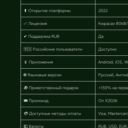
⬆ Открытие платформы
2022
✅ Лицензия
Кюрасао 8048/
✔ Поддержка RUB
Да
🇷🇺 Российские пользователи
Доступно
📱 Приложения
Android, iOS, 
🌐 Языковые версии
Русский, Англи
🎁 Приветственный подарок
+155% на перв
🎟 Промокод
On X2026
💳 Доступные методы оплаты
Visa, Mastercar
💵 Валюты
RUB, USD, EUR,