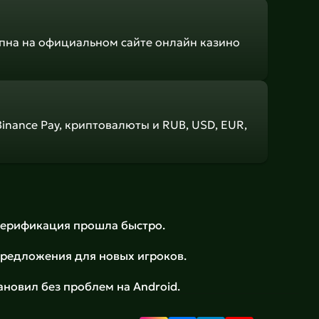
тупна на официальном сайте онлайн казино
 Binance Pay, криптовалюты и RUB, USD, EUR,
 верификация прошла быстро.
предложения для новых игроков.
новил без проблем на Android.