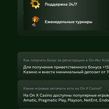
Поддержка 24/7
Еженедельные турниры
Как получить бонус за регистрацию в Он Икс Каз
Для получения приветственного бонуса +1
Казино и внести минимальный депозит от 1
Какие игровые автоматы есть на On X Casino?
На On X Casino доступны популярные игровые
Amatic, Pragmatic Play, Playson, NetEnt, Endo