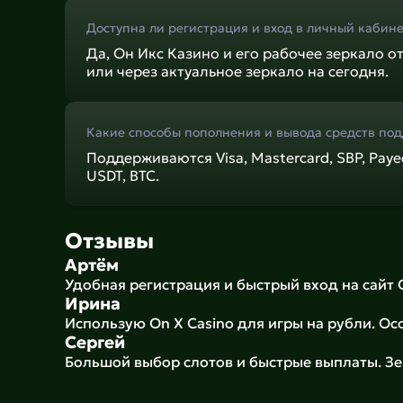
Доступна ли регистрация и вход в личный кабине
Да, Он Икс Казино и его рабочее зеркало 
или через актуальное зеркало на сегодня.
Какие способы пополнения и вывода средств по
Поддерживаются Visa, Mastercard, SBP, Payee
USDT, BTC.
Отзывы
Артём
Удобная регистрация и быстрый вход на сайт
Ирина
Использую On X Casino для игры на рубли. О
Сергей
Большой выбор слотов и быстрые выплаты. Зе